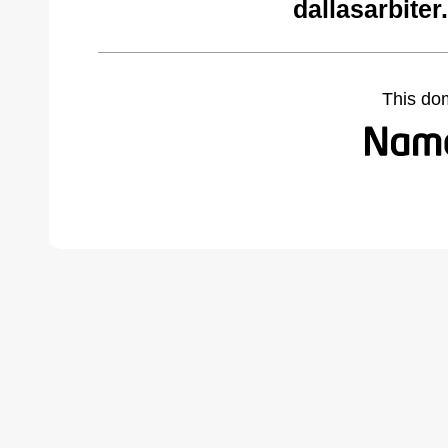
dallasarbite
This do